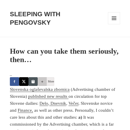
SLEEPING WITH
PENGOVSKY
MENU
AND
WIDGETS
How can you take them seriously,
then…
_
More
Slovenska oglaševalska zbornica
(Advertising chamber of
Slovenia)
published new results
on circulation for top
Slovene dailies:
Delo
,
Dnevnik
,
Večer
, Slovenske novice
and
Finance,
as well as other press. Personally, I couldn’t
care less about this and other studies:
a)
It was
commissioned by the Advertising chamber, which is a far