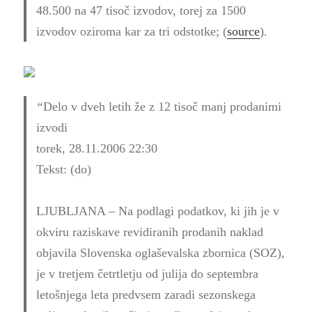
48.500 na 47 tisoč izvodov, torej za 1500
izvodov oziroma kar za tri odstotke; (
source
).
“
Delo v dveh letih že z 12 tisoč manj prodanimi
izvodi
torek, 28.11.2006 22:30
Tekst: (do)
LJUBLJANA – Na podlagi podatkov, ki jih je v
okviru raziskave revidiranih prodanih naklad
objavila Slovenska oglaševalska zbornica (SOZ),
je v tretjem četrtletju od julija do septembra
letošnjega leta predvsem zaradi sezonskega