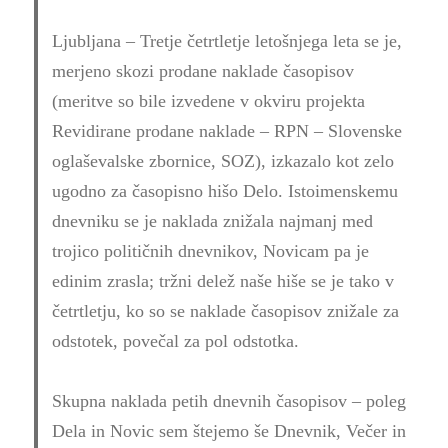
Ljubljana – Tretje četrtletje letošnjega leta se je,
merjeno skozi prodane naklade časopisov
(meritve so bile izvedene v okviru projekta
Revidirane prodane naklade – RPN – Slovenske
oglaševalske zbornice, SOZ), izkazalo kot zelo
ugodno za časopisno hišo Delo. Istoimenskemu
dnevniku se je naklada znižala najmanj med
trojico političnih dnevnikov, Novicam pa je
edinim zrasla; tržni delež naše hiše se je tako v
četrtletju, ko so se naklade časopisov znižale za
odstotek, povečal za pol odstotka.
Skupna naklada petih dnevnih časopisov – poleg
Dela in Novic sem štejemo še Dnevnik, Večer in