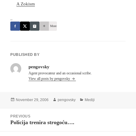
A Zokism
_
More
PUBLISHED BY
pengovsky
Agent provocateur and an occasional scribe.
View all posts by pengovsky
Posted
Author
Categories
November 29, 2006
pengovsky
Mediji
on
Post
PREVIOUS
navigation
Policija trenira strogoću….
Previous
post: