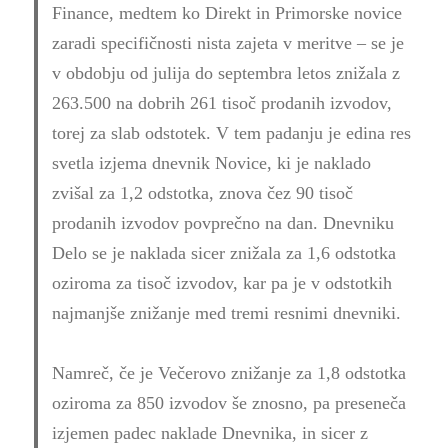
Finance, medtem ko Direkt in Primorske novice
zaradi specifičnosti nista zajeta v meritve – se je
v obdobju od julija do septembra letos znižala z
263.500 na dobrih 261 tisoč prodanih izvodov,
torej za slab odstotek. V tem padanju je edina res
svetla izjema dnevnik Novice, ki je naklado
zvišal za 1,2 odstotka, znova čez 90 tisoč
prodanih izvodov povprečno na dan. Dnevniku
Delo se je naklada sicer znižala za 1,6 odstotka
oziroma za tisoč izvodov, kar pa je v odstotkih
najmanjše znižanje med tremi resnimi dnevniki.
Namreč, če je Večerovo znižanje za 1,8 odstotka
oziroma za 850 izvodov še znosno, pa preseneča
izjemen padec naklade Dnevnika, in sicer z